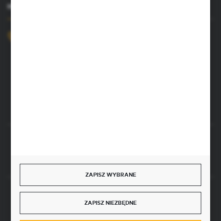
MASZ PYTANIE?
+48 52 372 26 07
Zapraszamy pon.-pt. 8.00-16.00
dingo@dingo.com.pl
ul. Ołowiana 22
85-461 Bydgoszcz
Rozpocznij zwrot produktu:
ODSTĄP OD UMOWY TUTAJ
ZAPISZ WYBRANE
SZYBKA DOSTAWA
ZAPISZ NIEZBĘDNE