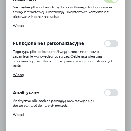
Niezbędne pliki cookies służą do prawidłowego funkcjonowania
strony internetowej i umożliwiają Ci komfortowe korzystanie z
oferowanych przez nas usług.
Pliki cookies odpowiadają na podejmowane przez Ciebie działania w
Więcej
celu m.in. dostosowania Twoich ustawień preferencji prywatności,
logowania czy wypełniania formularzy. Dzięki plikom cookies
strona, z której korzystasz, może działać bez zakłóceń.
Dingo
Funkcjonalne i personalizacyjne
Smycz przepinana SCANDI
Tego typu pliki cookies umożliwiają stronie internetowej
Kod produktu:
14826
zapamiętanie wprowadzonych przez Ciebie ustawień oraz
personalizację określonych funkcjonalności czy prezentowanych
treści.
Dzięki tym plikom cookies możemy zapewnić Ci większy komfort
WIĘCEJ
Więcej
korzystania z funkcjonalności naszej strony poprzez dopasowanie
jej do Twoich indywidualnych preferencji. Wyrażenie zgody na
funkcjonalne i personalizacyjne pliki cookies gwarantuje dostępność
większej ilości funkcji na stronie.
Analityczne
Analityczne pliki cookies pomagają nam rozwijać się i
dostosowywać do Twoich potrzeb.
Cookies analityczne pozwalają na uzyskanie informacji w zakresie
Więcej
wykorzystywania witryny internetowej, miejsca oraz częstotliwości,
z jaką odwiedzane są nasze serwisy www. Dane pozwalają nam na
ocenę naszych serwisów internetowych pod względem ich
popularności wśród użytkowników. Zgromadzone informacje są