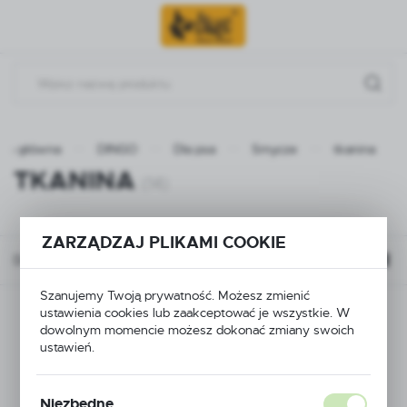
Przejdź do menu.
Przejdź do wyszukiwarki.
Przejdź do treści.
ona główna
DINGO
Dla psa
Smycze
tkanina
TKANINA
(14)
ZARZĄDZAJ PLIKAMI COOKIE
Domyślnie
FILTRUJ
Szanujemy Twoją prywatność. Możesz zmienić
ustawienia cookies lub zaakceptować je wszystkie. W
dowolnym momencie możesz dokonać zmiany swoich
ustawień.
Niezbędne