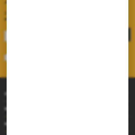
Zapisz się do newslettera
Zapisz się do newslettera na naszym sklepie internetowym i
otrzymuj informacje o nowościach i promocjach.
ZAPISZ SIĘ
Wyrażam zgodę na otrzymywanie drogą elektroniczną na wskazany przeze
mnie adres e-mail informacji dotyczących usług świadczonych przez
Administratora. Zgoda może zostać cofnięta w każdym czasie.
Polityka
prywatności
*
O NAS
INFORMACJE
MOJE KONTO