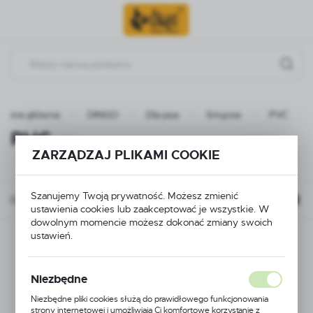
Przejdź do menu.
Przejdź do wyszukiwarki.
Przejdź do treści.
Strona główna
DINGO
Dla psa
Smycze
PVC
PVC
(36)
ZARZĄDZAJ PLIKAMI COOKIE
Szanujemy Twoją prywatność. Możesz zmienić
Domyślnie
FILTRUJ
ustawienia cookies lub zaakceptować je wszystkie. W
dowolnym momencie możesz dokonać zmiany swoich
ustawień.
Niezbędne
Niezbędne pliki cookies służą do prawidłowego funkcjonowania
strony internetowej i umożliwiają Ci komfortowe korzystanie z