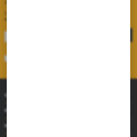
Zapisz się do newslettera
Zapisz się do newslettera na naszym sklepie internetowym i
otrzymuj informacje o nowościach i promocjach.
ZAPISZ SIĘ
Wyrażam zgodę na otrzymywanie drogą elektroniczną na wskazany przeze
mnie adres e-mail informacji dotyczących usług świadczonych przez
Administratora. Zgoda może zostać cofnięta w każdym czasie.
Polityka
prywatności
*
O NAS
INFORMACJE
MOJE KONTO