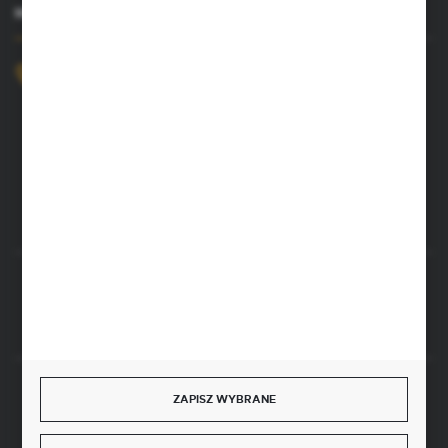
MASZ PYTANIE?
+48 52 372 26 07
Zapraszamy pon.-pt. 8.00-16.00
dingo@dingo.com.pl
ul. Ołowiana 22
85-461 Bydgoszcz
Rozpocznij zwrot produktu:
ODSTĄP OD UMOWY TUTAJ
SZYBKA DOSTAWA
ZAPISZ WYBRANE