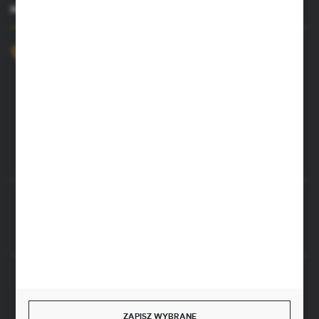
MASZ PYTANIE?
+48 52 372 26 07
Zapraszamy pon.-pt. 8.00-16.00
dingo@dingo.com.pl
ul. Ołowiana 22
85-461 Bydgoszcz
Rozpocznij zwrot produktu:
ODSTĄP OD UMOWY TUTAJ
SZYBKA DOSTAWA
ZAPISZ WYBRANE