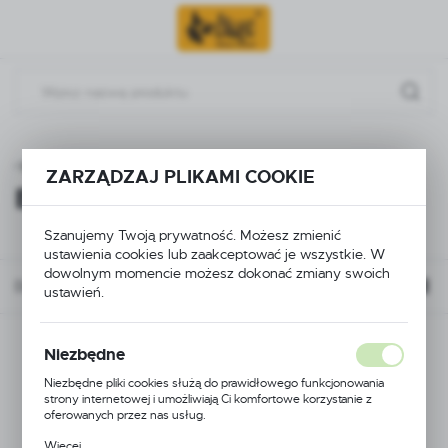
Przejdź do menu.
Przejdź do wyszukiwarki.
Przejdź do treści.
ona główna
DINGO
Dla psa
Szelki
ekoskóra
ZARZĄDZAJ PLIKAMI COOKIE
EKOSKÓRA
(37)
Szanujemy Twoją prywatność. Możesz zmienić
ustawienia cookies lub zaakceptować je wszystkie. W
dowolnym momencie możesz dokonać zmiany swoich
Domyślnie
FILTRUJ
ustawień.
Niezbędne
Niezbędne pliki cookies służą do prawidłowego funkcjonowania
strony internetowej i umożliwiają Ci komfortowe korzystanie z
oferowanych przez nas usług.
Pliki cookies odpowiadają na podejmowane przez Ciebie działania w
Więcej