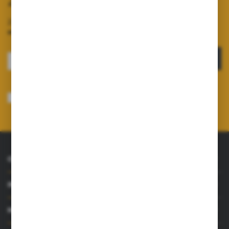
Zapisz się do newslettera
Zapisz się do newslettera na naszym sklepie internetowym i
otrzymuj informacje o nowościach i promocjach.
ZAPISZ SIĘ
Wyrażam zgodę na otrzymywanie drogą elektroniczną na wskazany przeze
mnie adres e-mail informacji dotyczących usług świadczonych przez
Administratora. Zgoda może zostać cofnięta w każdym czasie.
Polityka
prywatności
*
O NAS
INFORMACJE
MOJE KONTO