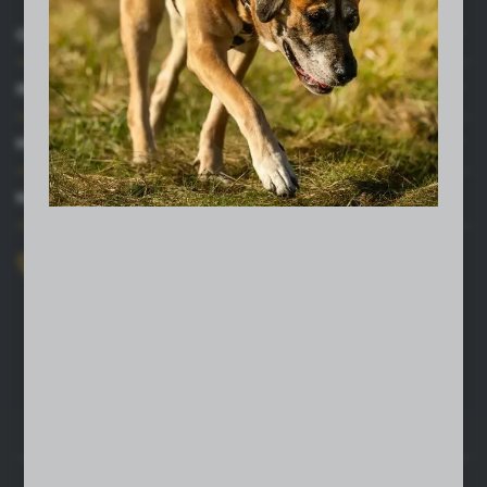
Firmy te działają w charakterze pośredników prezentujących nasze
treści w postaci wiadomości, ofert, komunikatów mediów
O NAS
społecznościowych.
INFORMACJE
MOJE KONTO
MASZ PYTANIE?
+48 52 372 26 07
Zapraszamy pon.-pt. 8.00-16.00
dingo@dingo.com.pl
ul. Ołowiana 22
85-461 Bydgoszcz