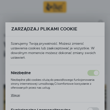
Przejdź do menu.
Przejdź do wyszukiwarki.
Przejdź do treści.
ZARZĄDZAJ PLIKAMI COOKIE
Strona główna
Inspiracje
Wybierz kategorię
Szanujemy Twoją prywatność. Możesz zmienić
ustawienia cookies lub zaakceptować je wszystkie. W
inspiracji
dowolnym momencie możesz dokonać zmiany swoich
ustawień.
Inspiracje
Niezbędne
Niezbędne pliki cookies służą do prawidłowego funkcjonowania
strony internetowej i umożliwiają Ci komfortowe korzystanie z
oferowanych przez nas usług.
Pliki cookies odpowiadają na podejmowane przez Ciebie działania w
Więcej
celu m.in. dostosowania Twoich ustawień preferencji prywatności,
logowania czy wypełniania formularzy. Dzięki plikom cookies
strona, z której korzystasz, może działać bez zakłóceń.