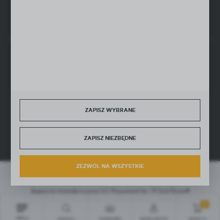
Rozpocznij zwrot produktu:
ODSTĄP OD UMOWY TUTAJ
SZYBKA DOSTAWA
ZAPISZ WYBRANE
DOŁĄCZ DO NAS
ZAPISZ NIEZBĘDNE
ZEZWÓL NA WSZYSTKIE
Copyright by b2b.dingo.com.pl
Agencja interaktywna
[ti]
Powered by
2ClickShop®
0
MENU
SZUKAJ
SCHOWEK
MOJE KONTO
KOSZYK