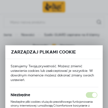
Przejdź do menu.
Przejdź do wyszukiwarki.
Przejdź do treści.
 główna
Nowości
Szelki GUARD zapinane na 4 klamry
Poprzedni
Następny
ZARZĄDZAJ PLIKAMI COOKIE
Szelki GUARD
Szanujemy Twoją prywatność. Możesz zmienić
zapinane na 4 klamry
ustawienia cookies lub zaakceptować je wszystkie. W
dowolnym momencie możesz dokonać zmiany swoich
ustawień.
NOWOŚĆ
Niezbędne
Niezbędne pliki cookies służą do prawidłowego funkcjonowania
strony internetowej i umożliwiają Ci komfortowe korzystanie z