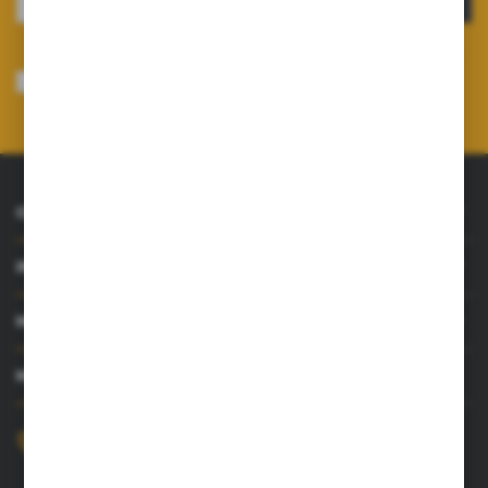
Wyrażam zgodę na otrzymywanie drogą elektroniczną na wskazany przeze
mnie adres e-mail informacji dotyczących usług świadczonych przez
Administratora. Zgoda może zostać cofnięta w każdym czasie.
Polityka
prywatności
*
O NAS
INFORMACJE
MOJE KONTO
MASZ PYTANIE?
+48 52 372 26 07
Zapraszamy pon.-pt. 8.00-16.00