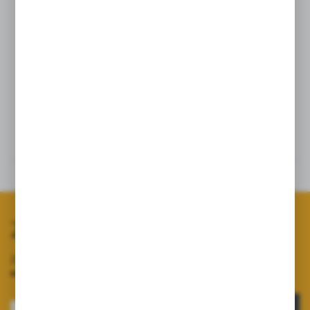
odpowiednie dla psów każdej wielkości, idealne na codzienne
spacery i wyprawy terenowe.
Polska produkcja
gwarantuje
najwyższą jakość wykonania i dbałość o detale. Postaw
na
komfort, bezpieczeństwo i niezawodność
– wybierz szelki
typu guard.
"
Dane techniczne
Opinie
Zapisz się do newslettera
Zapisz się do newslettera na naszym sklepie internetowym i
otrzymuj informacje o nowościach i promocjach.
ZAPISZ SIĘ