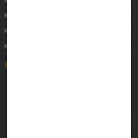
INFORMACJE
MOJE KONTO
MASZ PYTANIE?
+48 52 372 26 07
Zapraszamy pon.-pt. 8.00-16.00
dingo@dingo.com.pl
ul. Ołowiana 22
85-461 Bydgoszcz
Rozpocznij zwrot produktu:
ODSTĄP OD UMOWY TUTAJ