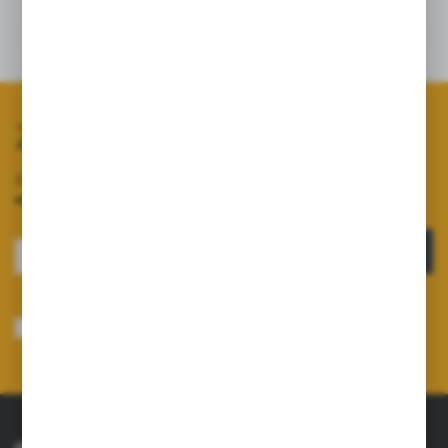
Opinie
Powiązane
Zapisz się do newslettera
Zapisz się do newslettera na naszym sklepie internetowym i
otrzymuj informacje o nowościach i promocjach.
ZAPISZ SIĘ
Wyrażam zgodę na otrzymywanie drogą elektroniczną na wskazany przeze
mnie adres e-mail informacji dotyczących usług świadczonych przez
Administratora. Zgoda może zostać cofnięta w każdym czasie.
Polityka
prywatności
*
O NAS