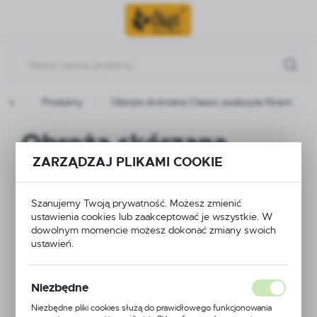
Przejdź do menu.
Przejdź do wyszukiwarki.
Przejdź do treści.
wna
Produkty
Obroża skórzana Classic podszyta filcem
Obroża skórzana
ZARZĄDZAJ PLIKAMI COOKIE
Classic podszyta
filcem
Szanujemy Twoją prywatność. Możesz zmienić
ustawienia cookies lub zaakceptować je wszystkie. W
dowolnym momencie możesz dokonać zmiany swoich
ustawień.
Niezbędne
Niezbędne pliki cookies służą do prawidłowego funkcjonowania