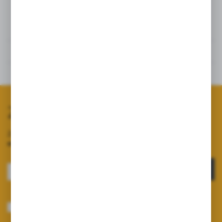
Dane techniczne
Opinie
Powiązane
Zapisz się do newslettera
Zapisz się do newslettera na naszym sklepie internetowym i
otrzymuj informacje o nowościach i promocjach.
ZAPISZ SIĘ
Wyrażam zgodę na otrzymywanie drogą elektroniczną na wskazany przeze
mnie adres e-mail informacji dotyczących usług świadczonych przez
Administratora. Zgoda może zostać cofnięta w każdym czasie.
Polityka
prywatności
*