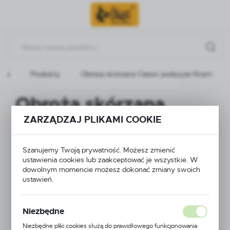
Przejdź do menu.
Przejdź do wyszukiwarki.
Przejdź do treści.
wna
Produkty
Obroża skórzana Classic podszyta filcem
Obroża skórzana
ZARZĄDZAJ PLIKAMI COOKIE
Classic podszyta
filcem
Szanujemy Twoją prywatność. Możesz zmienić
ustawienia cookies lub zaakceptować je wszystkie. W
dowolnym momencie możesz dokonać zmiany swoich
ustawień.
Niezbędne
Niezbędne pliki cookies służą do prawidłowego funkcjonowania