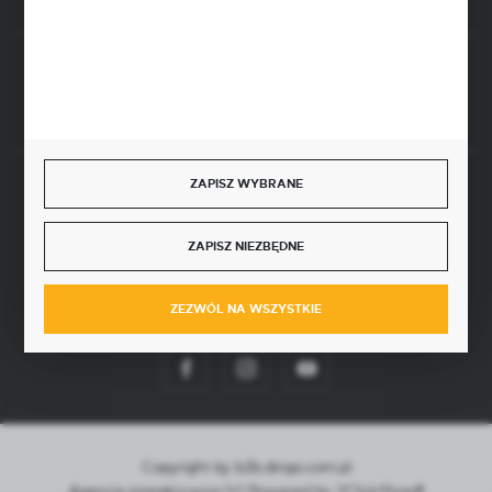
Rozpocznij zwrot produktu:
ODSTĄP OD UMOWY TUTAJ
ZAPISZ WYBRANE
SZYBKA DOSTAWA
ZAPISZ NIEZBĘDNE
ZEZWÓL NA WSZYSTKIE
DOŁĄCZ DO NAS
Copyright by b2b.dingo.com.pl
Agencja interaktywna
[ti]
Powered by
2ClickShop®