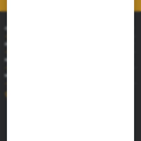
O NAS
INFORMACJE
MOJE KONTO
MASZ PYTANIE?
+48 52 372 26 07
Zapraszamy pon.-pt. 8.00-16.00
dingo@dingo.com.pl
ul. Ołowiana 22
85-461 Bydgoszcz