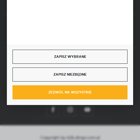
Rozpocznij zwrot produktu:
ODSTĄP OD UMOWY TUTAJ
ZAPISZ WYBRANE
SZYBKA DOSTAWA
ZAPISZ NIEZBĘDNE
ZEZWÓL NA WSZYSTKIE
DOŁĄCZ DO NAS
Copyright by b2b.dingo.com.pl