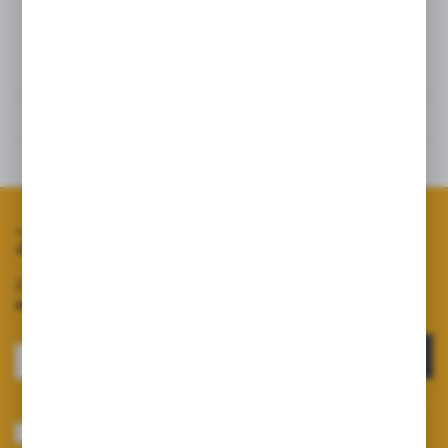
Dane techniczne
Opinie
Powiązane
Zapisz się do newslettera
Zapisz się do newslettera na naszym sklepie internetowym i
otrzymuj informacje o nowościach i promocjach.
ZAPISZ SIĘ
Wyrażam zgodę na otrzymywanie drogą elektroniczną na wskazany przeze
mnie adres e-mail informacji dotyczących usług świadczonych przez
Administratora. Zgoda może zostać cofnięta w każdym czasie.
Polityka