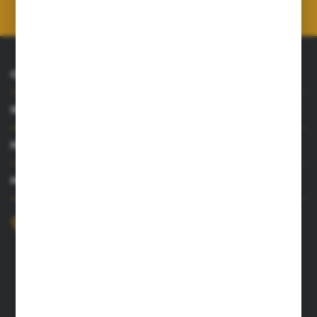
prywatności
*
O NAS
INFORMACJE
MOJE KONTO
MASZ PYTANIE?
+48 52 372 26 07
Zapraszamy pon.-pt. 8.00-16.00
dingo@dingo.com.pl
ul. Ołowiana 22
85-461 Bydgoszcz