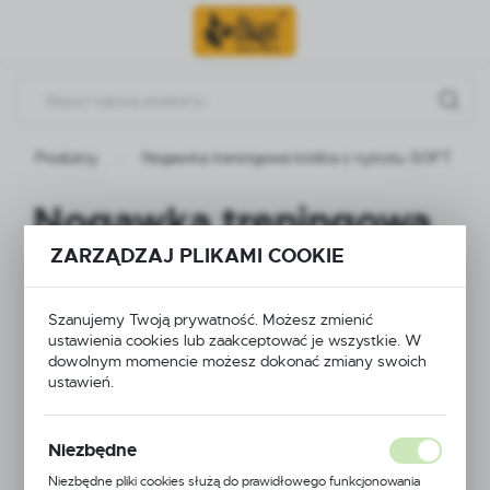
Przejdź do menu.
Przejdź do wyszukiwarki.
Przejdź do treści.
Produkty
Nogawka treningowa krótka z nylcotu SOFT
Nogawka treningowa
ZARZĄDZAJ PLIKAMI COOKIE
krótka z nylcotu SOFT
Szanujemy Twoją prywatność. Możesz zmienić
ustawienia cookies lub zaakceptować je wszystkie. W
dowolnym momencie możesz dokonać zmiany swoich
ustawień.
Niezbędne
Niezbędne pliki cookies służą do prawidłowego funkcjonowania