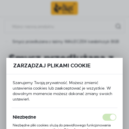
Przejdź do menu.
Przejdź do wyszukiwarki.
Przejdź do treści.
y
Smycz przedłużana z taśmy WAŁECZEK karabińczyk BGB
Smycz przedłużana z
ZARZĄDZAJ PLIKAMI COOKIE
taśmy WAŁECZEK
karabińczyk BGB
Szanujemy Twoją prywatność. Możesz zmienić
ustawienia cookies lub zaakceptować je wszystkie. W
dowolnym momencie możesz dokonać zmiany swoich
ustawień.
Niezbędne
Niezbędne pliki cookies służą do prawidłowego funkcjonowania