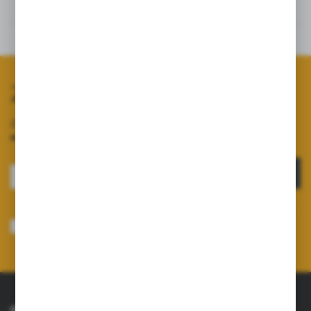
Opinie
Powiązane
Zapisz się do newslettera
Zapisz się do newslettera na naszym sklepie internetowym i
otrzymuj informacje o nowościach i promocjach.
ZAPISZ SIĘ
Wyrażam zgodę na otrzymywanie drogą elektroniczną na wskazany przeze
mnie adres e-mail informacji dotyczących usług świadczonych przez
Administratora. Zgoda może zostać cofnięta w każdym czasie.
Polityka
prywatności
*
O NAS