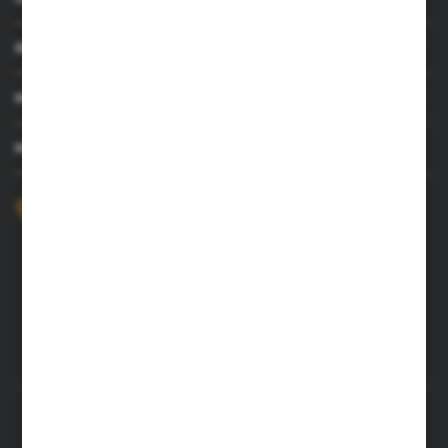
INFORMACJE
MOJE KONTO
MASZ PYTANIE?
+48 52 372 26 07
Zapraszamy pon.-pt. 8.00-16.00
dingo@dingo.com.pl
ul. Ołowiana 22
85-461 Bydgoszcz
Rozpocznij zwrot produktu:
ODSTĄP OD UMOWY TUTAJ