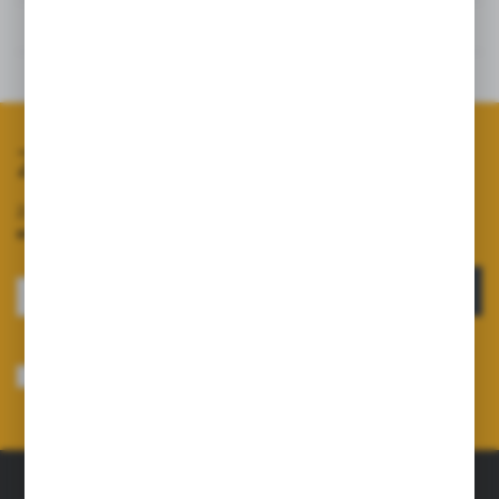
Opinie
Powiązane
Zapisz się do newslettera
Zapisz się do newslettera na naszym sklepie internetowym i
otrzymuj informacje o nowościach i promocjach.
ZAPISZ SIĘ
Wyrażam zgodę na otrzymywanie drogą elektroniczną na wskazany przeze
mnie adres e-mail informacji dotyczących usług świadczonych przez
Administratora. Zgoda może zostać cofnięta w każdym czasie.
Polityka
prywatności
*