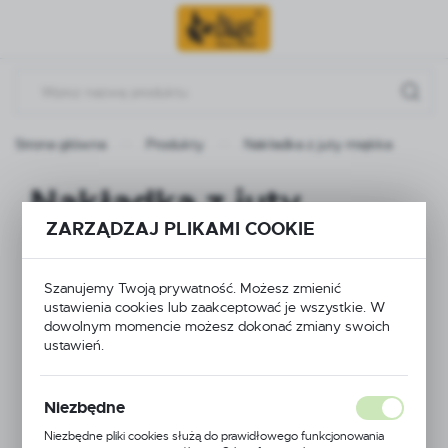
Przejdź do menu.
Przejdź do wyszukiwarki.
Przejdź do treści.
Strona główna
Produkty
Nakładka z juty miękka
Nakładka z juty
ZARZĄDZAJ PLIKAMI COOKIE
miękka
Szanujemy Twoją prywatność. Możesz zmienić
ustawienia cookies lub zaakceptować je wszystkie. W
dowolnym momencie możesz dokonać zmiany swoich
ustawień.
Niezbędne
Niezbędne pliki cookies służą do prawidłowego funkcjonowania