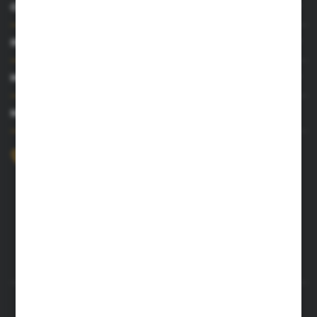
O NAS
INFORMACJE
MOJE KONTO
MASZ PYTANIE?
+48 52 372 26 07
Zapraszamy pon.-pt. 8.00-16.00
dingo@dingo.com.pl
ul. Ołowiana 22
85-461 Bydgoszcz