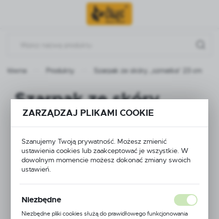
Przejdź do menu.
Przejdź do wyszukiwarki.
Przejdź do treści.
a główna
Produkty
Szarpak ze skóry „szmatka” 23 cm
Szarpak ze skóry
ZARZĄDZAJ PLIKAMI COOKIE
„szmatka” 23 cm
Szanujemy Twoją prywatność. Możesz zmienić
ustawienia cookies lub zaakceptować je wszystkie. W
dowolnym momencie możesz dokonać zmiany swoich
ustawień.
Niezbędne
Niezbędne pliki cookies służą do prawidłowego funkcjonowania