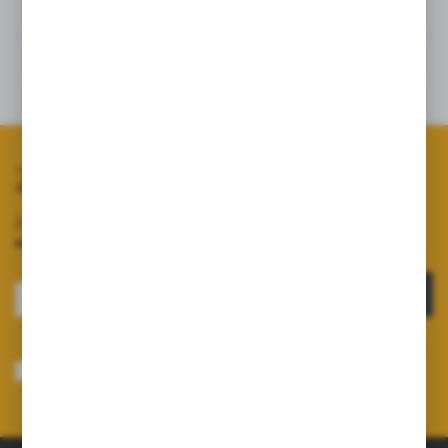
Dane techniczne
Opinie
Powiązane
Zapisz się do newslettera
Zapisz się do newslettera na naszym sklepie internetowym i
otrzymuj informacje o nowościach i promocjach.
ZAPISZ SIĘ
Wyrażam zgodę na otrzymywanie drogą elektroniczną na wskazany przeze
mnie adres e-mail informacji dotyczących usług świadczonych przez
Administratora. Zgoda może zostać cofnięta w każdym czasie.
Polityka
prywatności
*