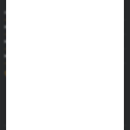
O NAS
INFORMACJE
MOJE KONTO
MASZ PYTANIE?
+48 52 372 26 07
Zapraszamy pon.-pt. 8.00-16.00
dingo@dingo.com.pl
ul. Ołowiana 22
85-461 Bydgoszcz