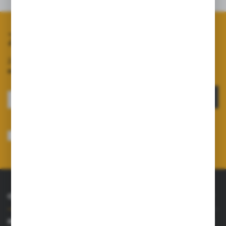
Zapisz się do newslettera
Zapisz się do newslettera na naszym sklepie internetowym i
otrzymuj informacje o nowościach i promocjach.
ZAPISZ SIĘ
Wyrażam zgodę na otrzymywanie drogą elektroniczną na wskazany przeze
mnie adres e-mail informacji dotyczących usług świadczonych przez
Administratora. Zgoda może zostać cofnięta w każdym czasie.
Polityka
prywatności
*
O NAS
INFORMACJE