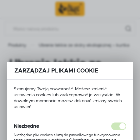
Przejdź do menu.
Przejdź do wyszukiwarki.
Przejdź do treści.
Produkty
Ubranie lekkie ze skóry ekologicznej – kurtka
Ubranie lekkie ze
ZARZĄDZAJ PLIKAMI COOKIE
skóry ekologicznej –
kurtka
Szanujemy Twoją prywatność. Możesz zmienić
ustawienia cookies lub zaakceptować je wszystkie. W
dowolnym momencie możesz dokonać zmiany swoich
ustawień.
Niezbędne
Niezbędne pliki cookies służą do prawidłowego funkcjonowania