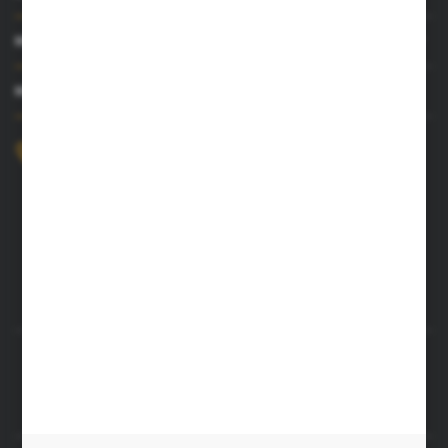
MOJE KONTO
MASZ PYTANIE?
+48 52 372 26 07
Zapraszamy pon.-pt. 8.00-16.00
dingo@dingo.com.pl
ul. Ołowiana 22
85-461 Bydgoszcz
Rozpocznij zwrot produktu:
ODSTĄP OD UMOWY TUTAJ