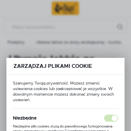
Przejdź do menu.
Przejdź do wyszukiwarki.
Przejdź do treści.
Produkty
Ubranie lekkie ze skóry ekologicznej – kurtka
Ubranie lekkie ze
ZARZĄDZAJ PLIKAMI COOKIE
skóry ekologicznej –
kurtka
Szanujemy Twoją prywatność. Możesz zmienić
ustawienia cookies lub zaakceptować je wszystkie. W
dowolnym momencie możesz dokonać zmiany swoich
ustawień.
Niezbędne
Niezbędne pliki cookies służą do prawidłowego funkcjonowania