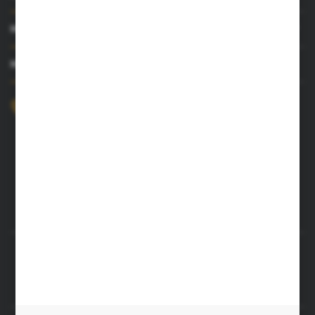
MOJE KONTO
MASZ PYTANIE?
+48 52 372 26 07
Zapraszamy pon.-pt. 8.00-16.00
dingo@dingo.com.pl
ul. Ołowiana 22
85-461 Bydgoszcz
Rozpocznij zwrot produktu:
ODSTĄP OD UMOWY TUTAJ