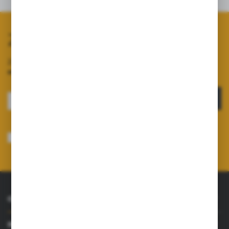
Zapisz się do newslettera
Zapisz się do newslettera na naszym sklepie internetowym i
otrzymuj informacje o nowościach i promocjach.
ZAPISZ SIĘ
Wyrażam zgodę na otrzymywanie drogą elektroniczną na wskazany przeze
mnie adres e-mail informacji dotyczących usług świadczonych przez
Administratora. Zgoda może zostać cofnięta w każdym czasie.
Polityka
prywatności
*
O NAS
INFORMACJE